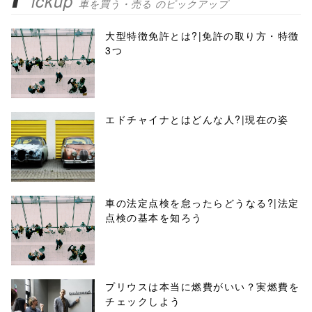
ickup
車を買う・売る のピックアップ
大型特徴免許とは?|免許の取り方・特徴
3つ
エドチャイナとはどんな人?|現在の姿
車の法定点検を怠ったらどうなる?|法定
点検の基本を知ろう
プリウスは本当に燃費がいい？実燃費を
チェックしよう