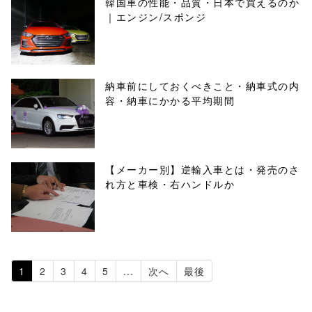
韓国車の性能・品質・日本で買えるのか
｜エンジン/スポンジ
納車前にしておくべきこと・納車式の内
容・納車にかかる平均期間
【メーカー別】逆輸入車とは・発売のさ
れ方と車検・右ハンドルか
1
2
3
4
5
...
次へ
最後