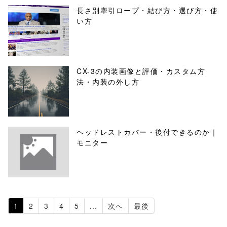
長さ別牽引ロープ・結び方・選び方・使
い方
CX-3の内装画像と評価・カスタム方
法・内装の外し方
ヘッドレストカバー・後付できるのか｜
モニター
1
2
3
4
5
...
次へ
最後