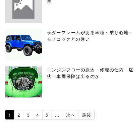
準
ラダーフレームがある車種・乗り心地・
モノコックとの違い
エンジンブローの原因・修理の仕方・症
状・車両保険は出るのか
1
2
3
4
5
...
次へ
最後