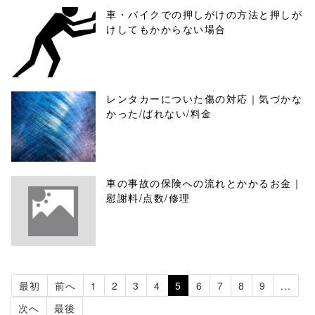
車・バイクでの押しがけの方法と押しが
けしてもかからない場合
レンタカーについた傷の対応｜気づかな
かった/ばれない/料金
車の事故の保険への流れとかかるお金｜
慰謝料/点数/修理
最初
前へ
1
2
3
4
5
6
7
8
9
...
次へ
最後