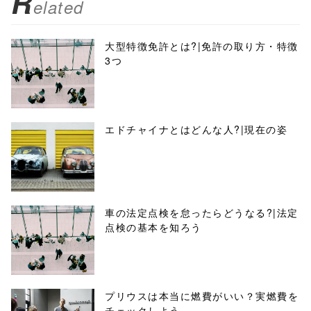
R
elated
大型特徴免許とは?|免許の取り方・特徴
3つ
エドチャイナとはどんな人?|現在の姿
車の法定点検を怠ったらどうなる?|法定
点検の基本を知ろう
プリウスは本当に燃費がいい？実燃費を
チェックしよう