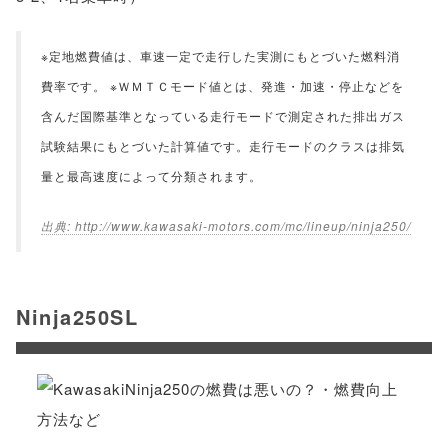
※定地燃費値は、車速一定で走行した実測にもとづいた燃料消
費率です。 ※ＷＭＴＣモード値とは、発進・加速・停止などを
含んだ国際基準となっている走行モードで測定された排出ガス
試験結果にもとづいた計算値です。走行モードのクラスは排気
量と最高速度によって分類されます。
http://www.kawasaki-motors.com/mc/lineup/ninja250/
Ninja250SL