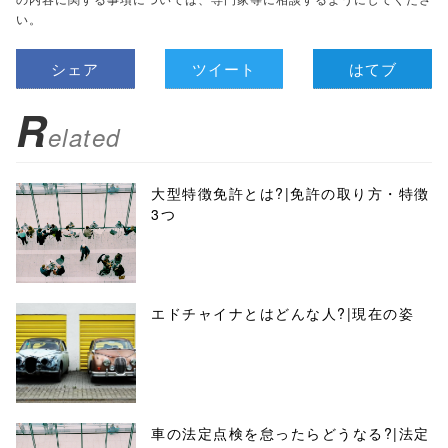
い。
シェア
ツイート
はてブ
R
elated
大型特徴免許とは?|免許の取り方・特徴
3つ
エドチャイナとはどんな人?|現在の姿
車の法定点検を怠ったらどうなる?|法定