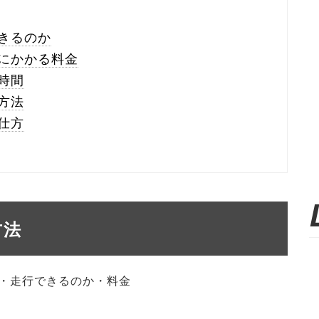
きるのか
にかかる料金
時間
方法
仕方
方法