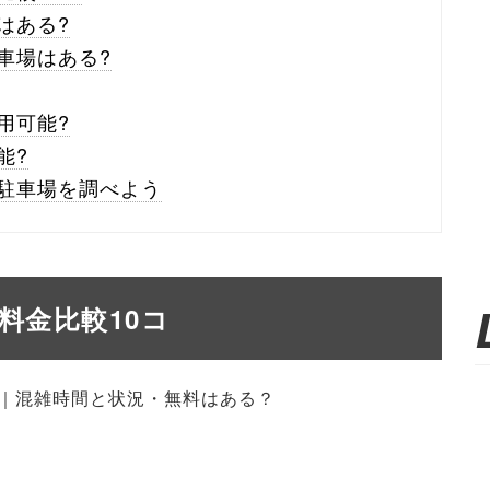
はある?
車場はある?
用可能?
能?
駐車場を調べよう
料金比較10コ