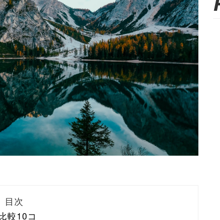
目次
比較10コ