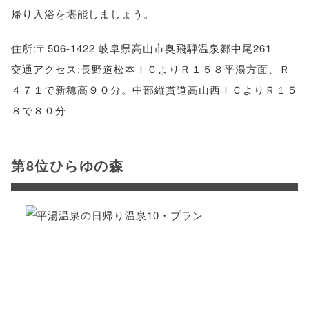
帰り入浴を堪能しましょう。
住所:〒506-1422 岐阜県高山市奥飛騨温泉郷中尾261
交通アクセス:長野道松本ＩＣよりＲ１５８平湯方面、Ｒ
４７１で新穂高９０分。中部縦貫道高山西ＩＣよりＲ１５
８で８０分
第8位ひらゆの森