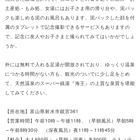
土産処・もみ処、女湯にはお子さま用の滑り台や、泥パッ
クも楽しめる泥のお風呂もあります。泥パックした顔を付
属のタブレットで記念撮影できるサービスもありますの
で、記念に友人やお子さまと撮られてみてはいかがでしょ
うか。
外には無料で入れる足湯が開放されており、ゆっくり温泉
につかる時間がない方も、観光のついでに少し足をとめ
て、天然温泉のスーパー銭湯『海王』の上質な泉質を堪能
してみてください。
【所在地】富山県射水市鏡宮361
【営業時間】午前10時～午後11時、（早朝風呂）早朝5時
～午前8時30分 （深夜風呂）夜11時～11時45分
【料金】大人650円・（早朝・深夜）各500円、小人（小