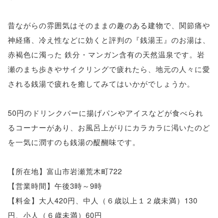
昔ながらの雰囲気はそのままの趣のある建物で、関節痛や
神経痛、冷え性などに効くと評判の『銭湯王』のお湯は、
赤褐色に濁った 鉄分・マンガン含有の天然温泉です。岩
瀬のまち歩きやサイクリングで疲れたら、地元の人々に愛
される銭湯で疲れを癒してみてはいかがでしょうか。
50円のドリンクバーに揚げパンやアイスなどが食べられ
るコーナーがあり、お風呂上がりにカラカラに渇いたのど
を一気に潤すのも銭湯の醍醐味です。
【所在地】富山市岩瀬荒木町722
【営業時間】午後3時～9時
【料金】大人420円、中人（６歳以上１２歳未満）130
円、小人（６歳未満）60円