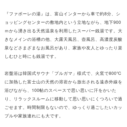
『ファボーレの湯』は、富山インターから車で約8分、シ
ョッピングセンターの敷地内という立地ながら、地下900
ｍから湧き出る天然温泉を利用したスーパー銭湯です。大
きなメインの浴槽の他、大露天風呂、壺風呂、高濃度炭酸
泉などさまざまなお風呂があり、家族や友人とゆったり楽
しむひと時にも銭湯です。
岩盤浴は韓国式サウナ「プルガマ」様式で、火窯で800℃
に加熱した富士山の天然の溶岩から放出される遠赤外線を
浴びながら、100帖のスペースで思い思いに汗をかいた
り、リラックスルームに移動して思い思いにくつろいで過
ごせます。時間制限もないので、ゆっくり過ごしたいカッ
プルや家族連れにも大です。