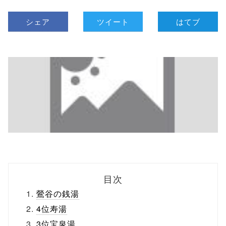
シェア
ツイート
はてブ
目次
鶯谷の銭湯
4位寿湯
3位宝泉湯