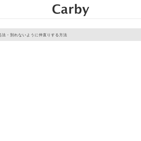
処法・別れないように仲直りする方法