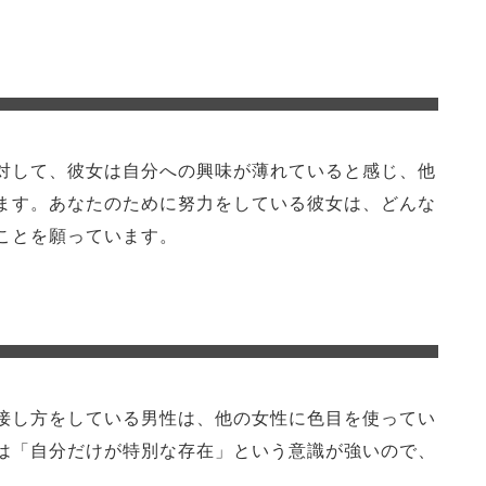
対して、彼女は自分への興味が薄れていると感じ、他
ます。あなたのために努力をしている彼女は、どんな
ことを願っています。
接し方をしている男性は、他の女性に色目を使ってい
は「自分だけが特別な存在」という意識が強いので、