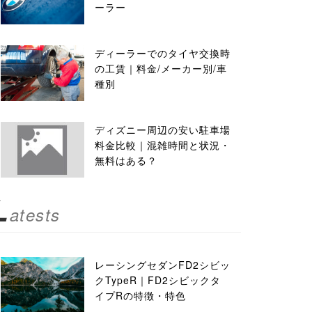
ーラー
ディーラーでのタイヤ交換時
の工賃｜料金/メーカー別/車
種別
ディズニー周辺の安い駐車場
料金比較｜混雑時間と状況・
無料はある？
L
atests
レーシングセダンFD2シビッ
クTypeR｜FD2シビックタ
イプRの特徴・特色