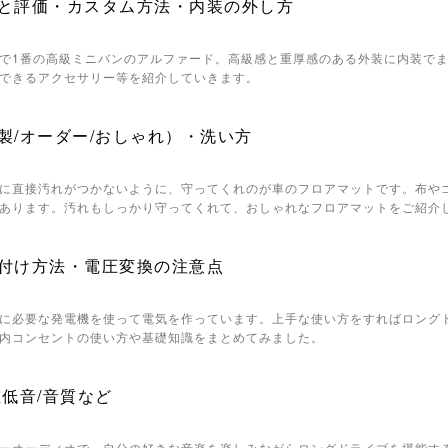
と評価・カスタム方法・内装の外し方
で1番の高級ミニバンのアルファード。高級感と重厚感のある外装に内装で
できるアクセサリー等を紹介していきます。
製/オーダー/おしゃれ）・洗い方
に直接汚れがつかないように、守ってくれのが車のフロアマットです。布や
あります。汚れもしっかり守ってくれて、おしゃれなフロアマットをご紹介
付け方法・電圧変換の注意点
に必要な発電機を使って電気を作っています。上手な使い方をすればロング
内コンセントの使い方や基礎知識をまとめてみました。
低音/音質など
ーオーディオで、自分の好きな音楽を楽しみながらロングドライブを堪能す