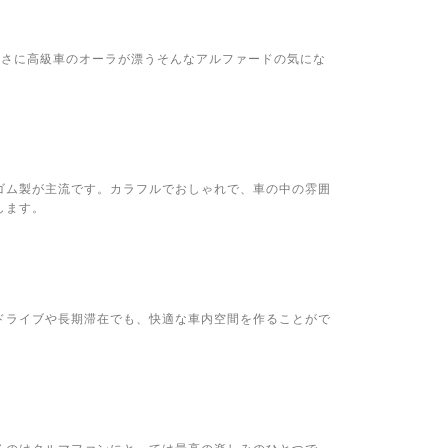
まさに高級車のオーラが漂うそんなアルファードの気にな
ゴム製が主流です。カラフルでおしゃれで、車の中の雰囲
します。
ドライブや長期滞在でも、快適な車内空間を作ることがで
るのはクルマファンにとっては最高の楽しみのひとつで