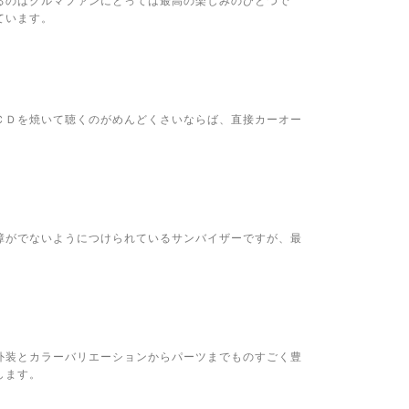
ています。
ＣＤを焼いて聴くのがめんどくさいならば、直接カーオー
障がでないようにつけられているサンバイザーですが、最
。
外装とカラーバリエーションからパーツまでものすごく豊
します。