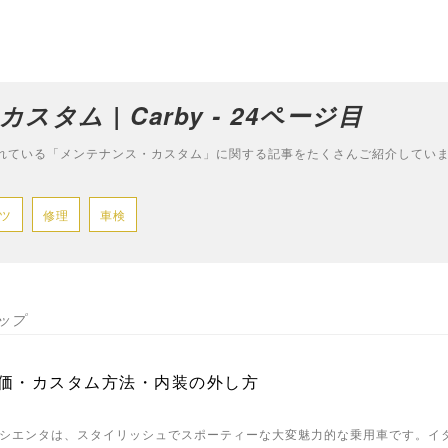
タム | Carby - 24ページ目
されている「メンテナンス・カスタム」に関する記事をたくさんご紹介していま
ツ
修理
車検
ップ
価・カスタム方法・内装の外し方
シエンタは、スタイリッシュでスポーティーな大変魅力的な乗用車です。イ