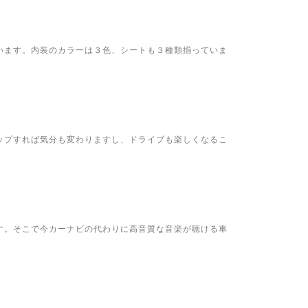
います。内装のカラーは３色、シートも３種類揃っていま
。
ップすれば気分も変わりますし、ドライブも楽しくなるこ
す。そこで今カーナビの代わりに高音質な音楽が聴ける車