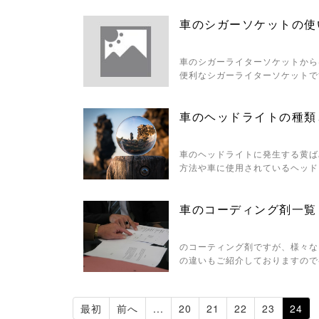
車のシガーソケットの使
車のシガーライターソケットから
便利なシガーライターソケットで
車のヘッドライトの種類
車のヘッドライトに発生する黄ば
方法や車に使用されているヘッド
車のコーディング剤一覧｜
のコーティング剤ですが、様々な
の違いもご紹介しておりますので
最初
前へ
...
20
21
22
23
24