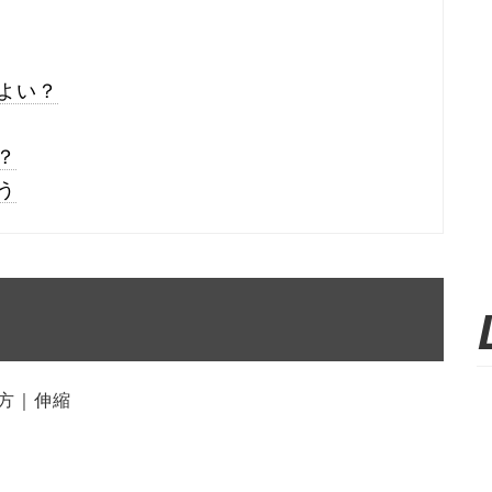
よい？
？
う