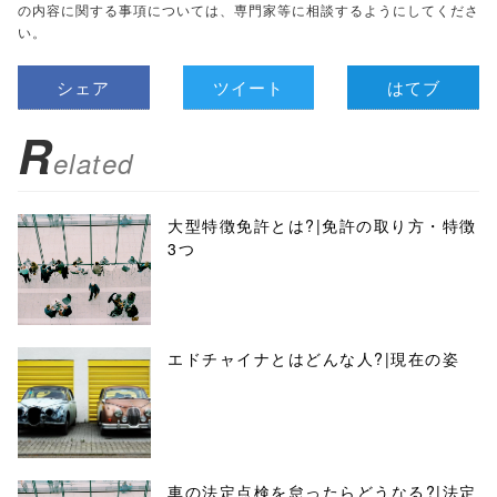
の内容に関する事項については、専門家等に相談するようにしてくださ
い。
シェア
ツイート
はてブ
R
elated
大型特徴免許とは?|免許の取り方・特徴
3つ
エドチャイナとはどんな人?|現在の姿
車の法定点検を怠ったらどうなる?|法定