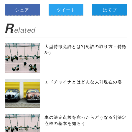
シェア
ツイート
はてブ
R
elated
大型特徴免許とは?|免許の取り方・特徴
3つ
エドチャイナとはどんな人?|現在の姿
車の法定点検を怠ったらどうなる?|法定
点検の基本を知ろう