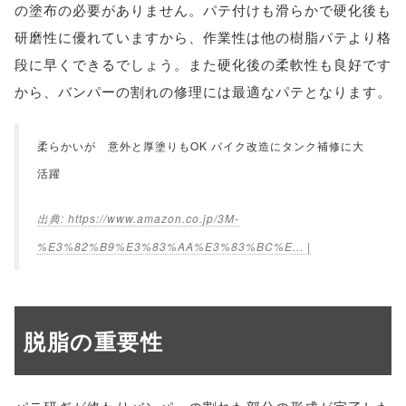
の塗布の必要がありません。パテ付けも滑らかで硬化後も
研磨性に優れていますから、作業性は他の樹脂パテより格
段に早くできるでしょう。また硬化後の柔軟性も良好です
から、バンパーの割れの修理には最適なパテとなります。
柔らかいが 意外と厚塗りもOK バイク改造にタンク補修に大
活躍
https://www.amazon.co.jp/3M-
%E3%82%B9%E3%83%AA%E3%83%BC%E... |
脱脂の重要性