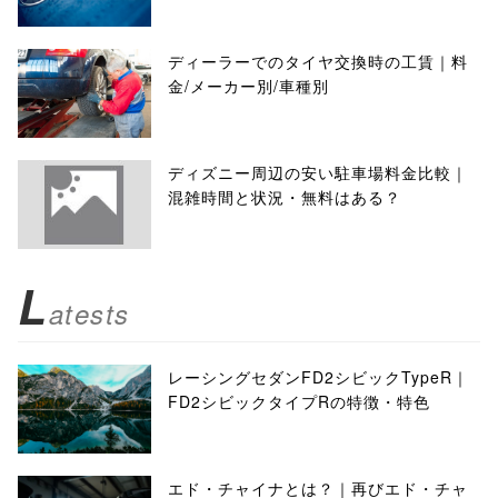
ディーラーでのタイヤ交換時の工賃｜料
金/メーカー別/車種別
ディズニー周辺の安い駐車場料金比較｜
混雑時間と状況・無料はある？
L
atests
レーシングセダンFD2シビックTypeR｜
FD2シビックタイプRの特徴・特色
エド・チャイナとは？｜再びエド・チャ